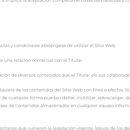
o, e implica la aceptación completa de todas las cláusulas y c
ulas y condiciones absténgase de utilizar el Sitio Web.
e una relación comercial con el Titular.
tilización de diversos contenidos que el Titular y/o sus colabo
uiera de los contenidos del Sitio Web con fines o efectos ilíci
e de cualquier forma puedan dañar, inutilizar, sobrecargar, de
lase de contenidos almacenados en cualquier equipo informáti
ntarios que vulneren la legislación vigente, lesivos de los der